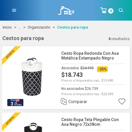
menu
0
Inicio
...
Organización
Cestos para ropa
Cestos para ropa
8
resultados
Cesto Ropa Redonda Con Asa
Metálica Estampado Negro
38x74cm
Asociados
$24.990
-25%
$18.743
Precio s/impuestos nac. $15.490
No asociados $26.739
Precio s/impuestos nac. $22.099
Comparar
3
Cesto Ropa Tela Plegable Con
Asa Negro 72x38cm