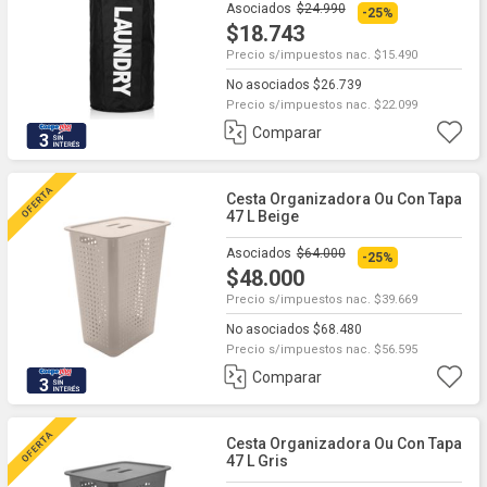
Asociados
$24.990
-25%
$18.743
Precio s/impuestos nac. $15.490
No asociados $26.739
Precio s/impuestos nac. $22.099
Comparar
3
Cesta Organizadora Ou Con Tapa
47 L Beige
Asociados
$64.000
-25%
$48.000
Precio s/impuestos nac. $39.669
No asociados $68.480
Precio s/impuestos nac. $56.595
Comparar
3
Cesta Organizadora Ou Con Tapa
47 L Gris