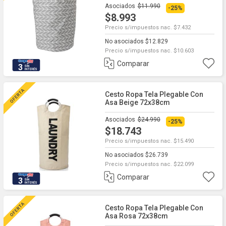
Asociados
$11.990
-25%
$8.993
Precio s/impuestos nac. $7.432
No asociados $12.829
Precio s/impuestos nac. $10.603
Comparar
3
Cesto Ropa Tela Plegable Con
Asa Beige 72x38cm
Asociados
$24.990
-25%
$18.743
Precio s/impuestos nac. $15.490
No asociados $26.739
Precio s/impuestos nac. $22.099
Comparar
3
Cesto Ropa Tela Plegable Con
Asa Rosa 72x38cm