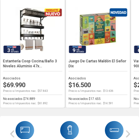
3
9
Estantería Coop Cocina/baño 3
Juego De Cartas Maldón El Señor
Va
Niveles Aluminio 47x...
Dix
90
Asociados
Asociados
As
$69.990
$16.500
$
Precio s/impuestos nac. $57.843
Precio s/impuestos nac. $13.636
Pre
No asociados $74.889
No asociados $17.655
No 
Precio s/impuestos nac. $61.892
Precio s/impuestos nac. $14.591
Pre