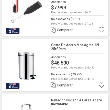
Asociados
$7.999
Precio s/impuestos nac. $6.611
No asociados $8.559
Precio s/impuestos nac. $7.073
Comparar
3
Cesto De Acero Mor Agata 12l
25x39cm
Asociados
$46.500
Precio s/impuestos nac. $38.430
No asociados $49.755
Precio s/impuestos nac. $41.120
Comparar
6
Rallador Hudson 4 Caras Acero
Inoxidable