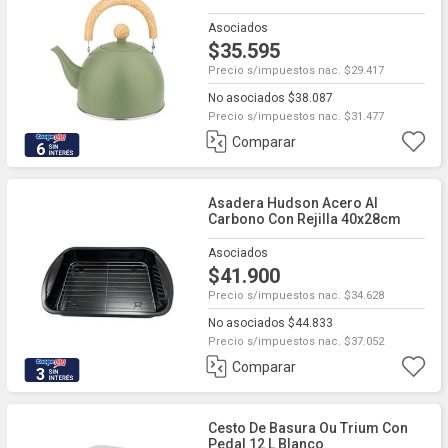
Asociados
$35.595
Precio s/impuestos nac. $29.417
No asociados $38.087
Precio s/impuestos nac. $31.477
Comparar
6
Asadera Hudson Acero Al
Carbono Con Rejilla 40x28cm
Asociados
$41.900
Precio s/impuestos nac. $34.628
No asociados $44.833
Precio s/impuestos nac. $37.052
Comparar
3
Cesto De Basura Ou Trium Con
Pedal 12 L Blanco