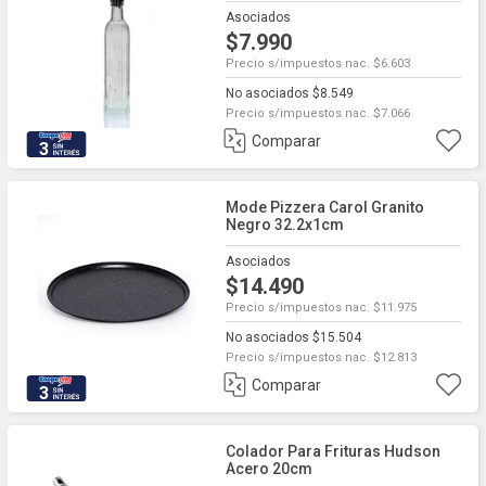
Asociados
$7.990
Precio s/impuestos nac. $6.603
No asociados $8.549
Precio s/impuestos nac. $7.066
Comparar
3
Mode Pizzera Carol Granito
Negro 32.2x1cm
Asociados
$14.490
Precio s/impuestos nac. $11.975
No asociados $15.504
Precio s/impuestos nac. $12.813
Comparar
3
Colador Para Frituras Hudson
Acero 20cm