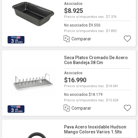
Asociados
$8.925
Precio s/impuestos nac. $7.376
No asociados $9.550
Precio s/impuestos nac. $7.892
Comparar
3
Seca Platos Cromado De Acero
Con Bandeja 38 Cm
Asociados
$16.990
Precio s/impuestos nac. $14.041
No asociados $18.179
Precio s/impuestos nac. $15.024
Comparar
3
Pava Acero Inoxidable Hudson
Mango Colores Varios 1.5lts