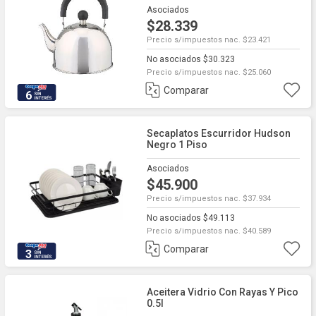
Asociados
$28.339
Precio s/impuestos nac. $23.421
No asociados $30.323
Precio s/impuestos nac. $25.060
Comparar
6
Secaplatos Escurridor Hudson
Negro 1 Piso
Asociados
$45.900
Precio s/impuestos nac. $37.934
No asociados $49.113
Precio s/impuestos nac. $40.589
Comparar
3
Aceitera Vidrio Con Rayas Y Pico
0.5l