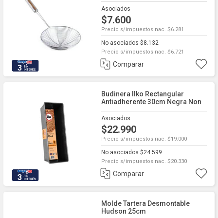
Asociados
$7.600
Precio s/impuestos nac. $6.281
No asociados $8.132
Precio s/impuestos nac. $6.721
Comparar
3
Budinera Ilko Rectangular
Antiadherente 30cm Negra Non
Stick
Asociados
$22.990
Precio s/impuestos nac. $19.000
No asociados $24.599
Precio s/impuestos nac. $20.330
Comparar
3
Molde Tartera Desmontable
Hudson 25cm