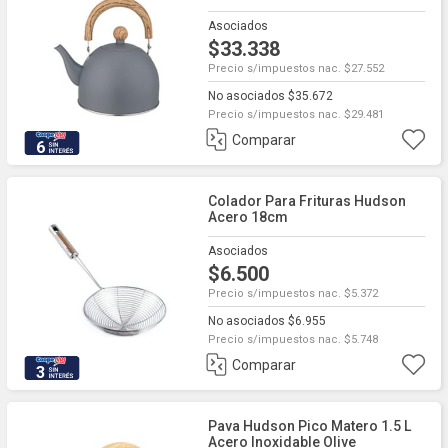
Asociados
$33.338
Precio s/impuestos nac. $27.552
No asociados $35.672
Precio s/impuestos nac. $29.481
Comparar
6
Colador Para Frituras Hudson
Acero 18cm
Asociados
$6.500
Precio s/impuestos nac. $5.372
No asociados $6.955
Precio s/impuestos nac. $5.748
Comparar
3
Pava Hudson Pico Matero 1.5 L
Acero Inoxidable Olive