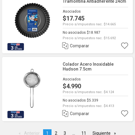
Tramontina Antiadherente 24cm
Asociados
$17.745
Precio s/impuestos nac. $14.665
No asociados $18.987
Precio s/impuestos nac. $15.692
Comparar
3
Colador Acero Inoxidable
Hudson 7.5cm
Asociados
$4.990
Precio s/impuestos nac. $4.124
No asociados $5.339
Precio s/impuestos nac. $4.413
Comparar
3
Anterior
page
You're
1
page
2
page
3
page
...
page
11
Siguiente
page