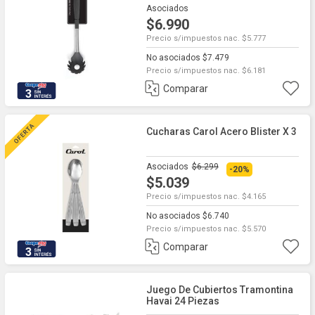
Asociados
$6.990
Precio s/impuestos nac. $5.777
No asociados $7.479
Precio s/impuestos nac. $6.181
Comparar
3
Cucharas Carol Acero Blister X 3
Asociados
$6.299
-20%
$5.039
Precio s/impuestos nac. $4.165
No asociados $6.740
Precio s/impuestos nac. $5.570
Comparar
3
Juego De Cubiertos Tramontina
Havai 24 Piezas