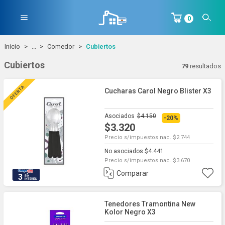
menu
0
Inicio
...
Comedor
Cubiertos
Cubiertos
79
resultados
Cucharas Carol Negro Blister X3
Asociados
$4.150
-20%
$3.320
Precio s/impuestos nac. $2.744
No asociados $4.441
Precio s/impuestos nac. $3.670
Comparar
3
Tenedores Tramontina New
Kolor Negro X3