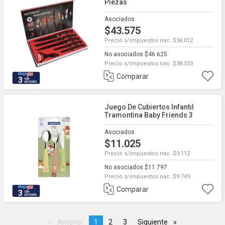
Piezas
Asociados
$43.575
Precio s/impuestos nac. $36.012
No asociados $46.625
Precio s/impuestos nac. $38.533
Comparar
3
Juego De Cubiertos Infantil
Tramontina Baby Friends 3
Piezas
Asociados
$11.025
Precio s/impuestos nac. $9.112
No asociados $11.797
Precio s/impuestos nac. $9.749
Comparar
3
Anterior
page
You're
1
page
2
page
3
Siguiente
page