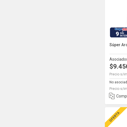
9
Súper Ar
Asociado
$9.4
Precio s/i
No asocia
Precio s/i
Comp