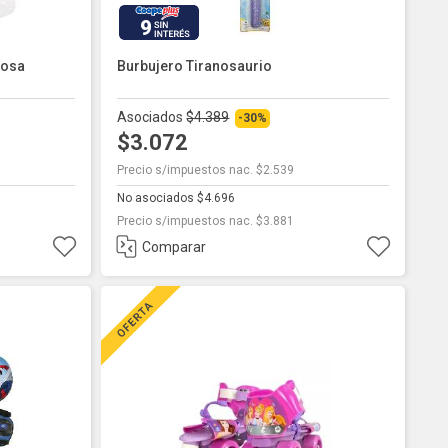
9
Rosa
Burbujero Tiranosaurio
Asociados
$4.389
-30%
$3.072
Precio s/impuestos nac. $2.539
No asociados $4.696
Precio s/impuestos nac. $3.881
Comparar