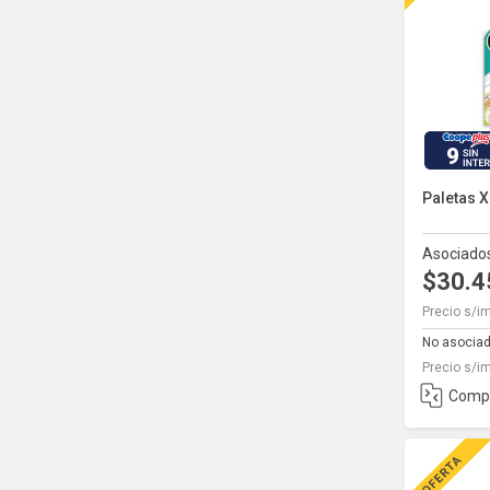
9
Paletas X
Asociado
$30.
Precio s/i
No asocia
Precio s/i
Comp