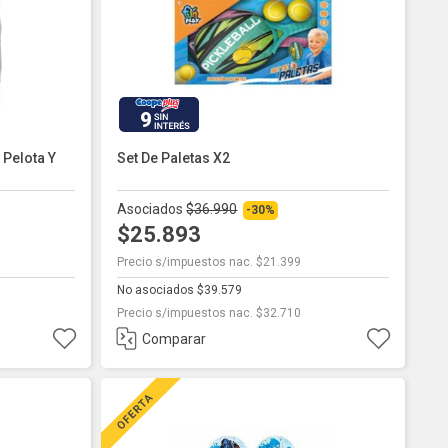
9
Pelota Y
Set De Paletas X2
Asociados
$36.990
-30%
$25.893
Precio s/impuestos nac. $21.399
No asociados $39.579
Precio s/impuestos nac. $32.710
Comparar