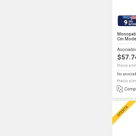
9
Monopati
Cm Model
Asociado
$57.
Precio s/i
No asocia
Precio s/i
Comp