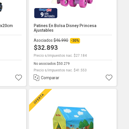
9
70x20cm
Patines En Bolsa Disney Princesa
Ajustables
Asociados
$46.990
-30%
$32.893
Precio s/impuestos nac. $27.184
No asociados $50.279
Precio s/impuestos nac. $41.553
Comparar