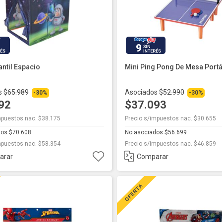
9
antil Espacio
Mini Ping Pong De Mesa Portát
s
$65.989
Asociados
$52.990
-30%
-30%
192
$37.093
mpuestos nac. $38.175
Precio s/impuestos nac. $30.655
dos $70.608
No asociados $56.699
mpuestos nac. $58.354
Precio s/impuestos nac. $46.859
arar
Comparar