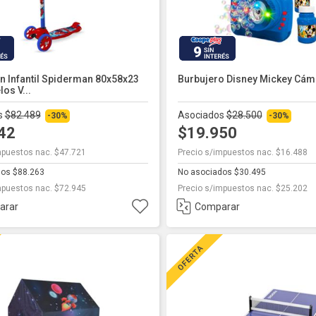
9
n Infantil Spiderman 80x58x23
Burbujero Disney Mickey Cám
os V...
s
$82.489
Asociados
$28.500
-30%
-30%
742
$19.950
mpuestos nac. $47.721
Precio s/impuestos nac. $16.488
dos $88.263
No asociados $30.495
mpuestos nac. $72.945
Precio s/impuestos nac. $25.202
arar
Comparar