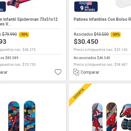
9
n Infantil Spiderman 73x51x12
Patines Infantiles Con Bolso 
s V...
s
$79.990
Asociados
$43.500
-30%
-30%
993
$30.450
mpuestos nac. $46.275
Precio s/impuestos nac. $25.165
dos $85.589
No asociados $46.545
mpuestos nac. $70.735
Precio s/impuestos nac. $38.467
arar
Comparar