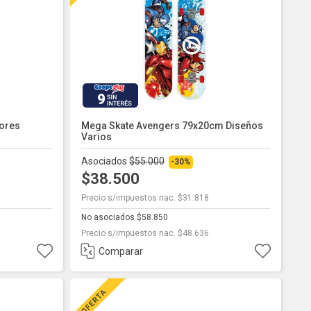
9
lores
Mega Skate Avengers 79x20cm Diseños
Varios
Asociados
$55.000
-30%
$38.500
Precio s/impuestos nac. $31.818
No asociados $58.850
Precio s/impuestos nac. $48.636
Comparar