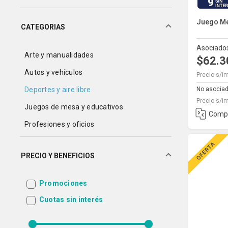
9
Juego Me
CATEGORIAS
Asociado
Arte y manualidades
$62.
Autos y vehículos
Precio s/i
No asocia
Deportes y aire libre
Precio s/i
Juegos de mesa y educativos
Comp
Profesiones y oficios
Maquillaje y bijou
PRECIO Y BENEFICIOS
Muñecos, peluches y personajes
Primera Infancia
Promociones
Juguetes de Verano
Cuotas sin interés
Otros juguetes