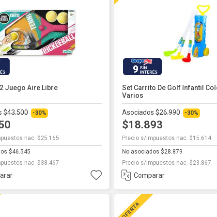
9
2 Juego Aire Libre
Set Carrito De Golf Infantil Co
Varios
s
$43.500
Asociados
$26.990
-30%
-30%
450
$18.893
mpuestos nac. $25.165
Precio s/impuestos nac. $15.614
dos $46.545
No asociados $28.879
mpuestos nac. $38.467
Precio s/impuestos nac. $23.867
arar
Comparar