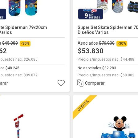
9
te Spiderman 79x20cm
Super Set Skate Spiderman 
Varios
Diseños Varios
s
$45.089
Asociados
$76.900
-30%
-30%
562
$53.830
mpuestos nac. $26.085
Precio s/impuestos nac. $44.488
dos $48.245
No asociados $82.283
mpuestos nac. $39.872
Precio s/impuestos nac. $68.002
arar
Comparar