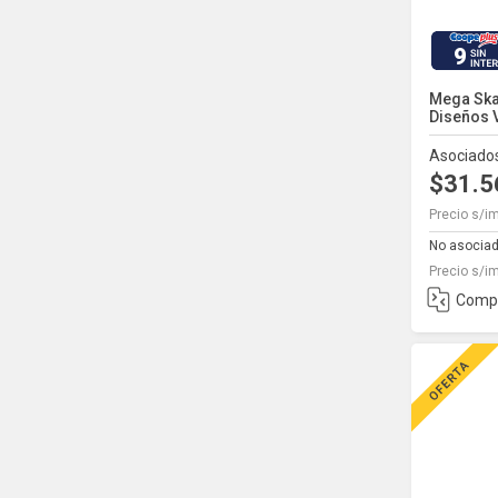
9
Mega Ska
Diseños 
Asociado
$31.
Precio s/i
No asocia
Precio s/i
Comp