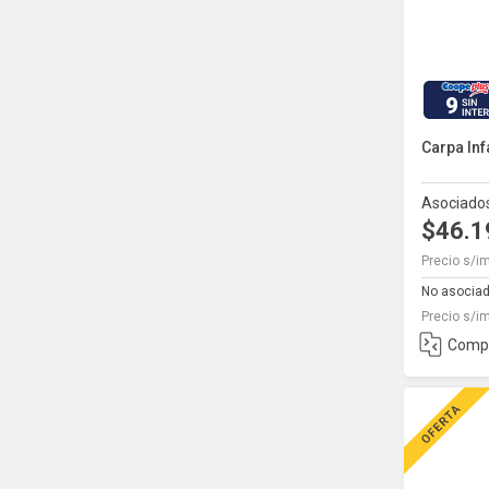
9
Carpa Inf
Asociado
$46.
Precio s/i
No asocia
Precio s/i
Comp