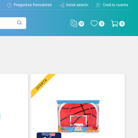
Preguntas frecuentes
Iniciá sesión
Creá tu cuenta
0
0
0