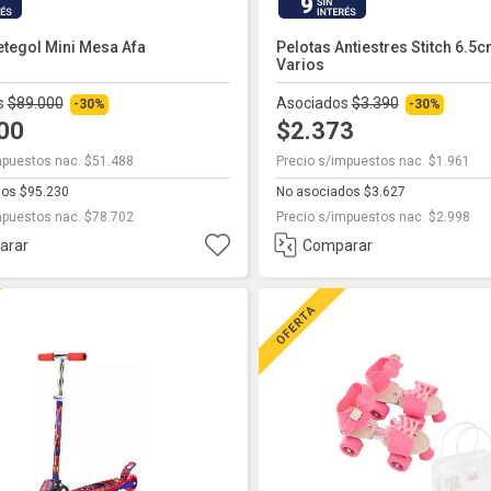
9
tegol Mini Mesa Afa
Pelotas Antiestres Stitch 6.
Varios
s
$89.000
Asociados
$3.390
-30%
-30%
300
$2.373
mpuestos nac. $51.488
Precio s/impuestos nac. $1.961
dos $95.230
No asociados $3.627
mpuestos nac. $78.702
Precio s/impuestos nac. $2.998
arar
Comparar