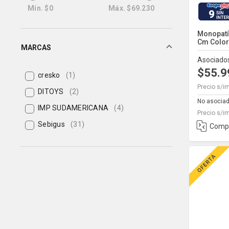
Mín.
$0
Máx.
$69.230
9
Monopatí
Cm Colore
MARCAS
Asociado
$55.
cresko
(1)
Precio s/i
DITOYS
(2)
No asocia
IMP SUDAMERICANA
(4)
Precio s/i
Sebigus
(31)
Comp