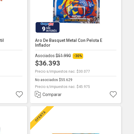
9
il
Aro De Basquet Metal Con Pelota E
Inflador
Asociados
$51.990
-30%
$36.393
Precio s/impuestos nac. $30.077
No asociados $55.629
Precio s/impuestos nac. $45.975
Comparar