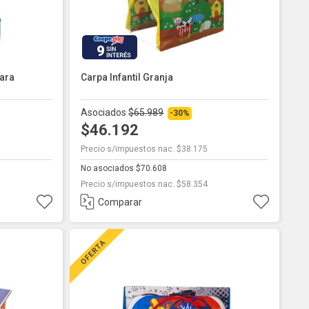
9
ara
Carpa Infantil Granja
Asociados
$65.989
-30%
$46.192
Precio s/impuestos nac. $38.175
No asociados $70.608
Precio s/impuestos nac. $58.354
Comparar