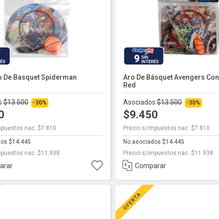
9
o De Basquet Spiderman
Aro De Básquet Avengers Con 
Red
s
$13.500
Asociados
$13.500
-30%
-30%
50
$9.450
mpuestos nac. $7.810
Precio s/impuestos nac. $7.810
dos $14.445
No asociados $14.445
mpuestos nac. $11.938
Precio s/impuestos nac. $11.938
arar
Comparar