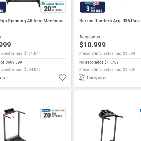
3
 Fija Spinning Athletic Mecánica
Barras Randers Arg-036 Para
s
Asociados
.999
$10.999
mpuestos nac. $471.074
Precio s/impuestos nac. $9.090
dos $609.899
No asociados $11.769
mpuestos nac. $504.049
Precio s/impuestos nac. $9.726
arar
Comparar