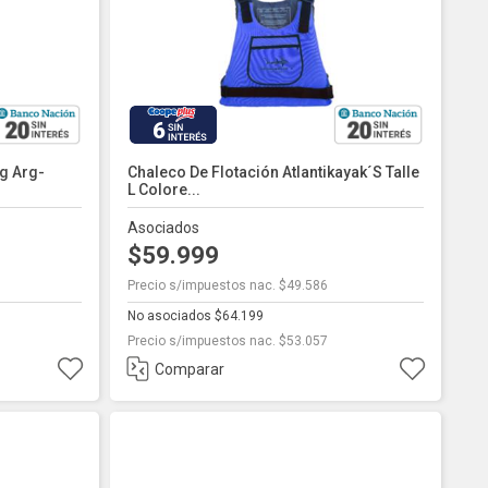
6
ng Arg-
Chaleco De Flotación Atlantikayak´s Talle
L Colore...
Asociados
$59.999
Precio s/impuestos nac. $49.586
No asociados $64.199
Precio s/impuestos nac. $53.057
Comparar