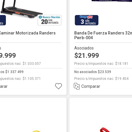
3
 Caminar Motorizada Randers
Banda De Fuerza Randers 32
Pwrb-004
s
Asociados
9.999
$21.999
mpuestos nac. $1.033.057
Precio s/impuestos nac. $18.181
os $1.337.499
No asociados $23.539
mpuestos nac. $1.105.371
Precio s/impuestos nac. $19.454
arar
Comparar