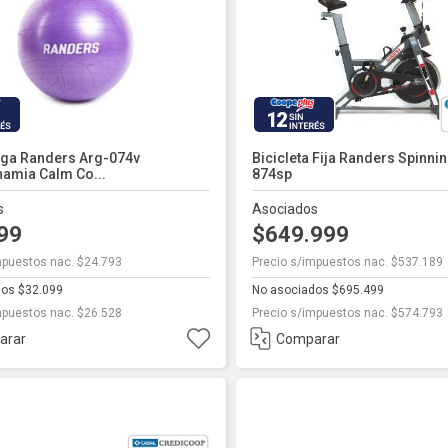
12
oga Randers Arg-074v
Bicicleta Fija Randers Spinni
namia Calm Co...
874sp
s
Asociados
999
$649.999
mpuestos nac. $24.793
Precio s/impuestos nac. $537.189
dos $32.099
No asociados $695.499
mpuestos nac. $26.528
Precio s/impuestos nac. $574.793
arar
Comparar