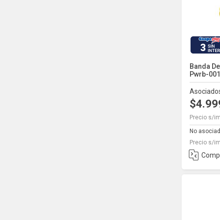
3
Banda De
Pwrb-00
Asociado
$4.9
Precio s/i
No asociad
Precio s/i
Comp