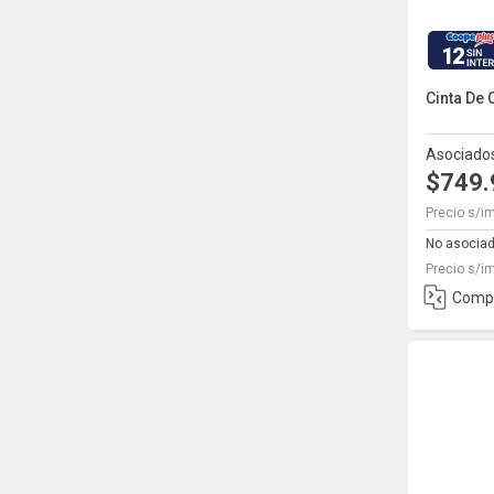
12
Cinta De 
Asociado
$749
Precio s/i
No asocia
Precio s/i
Comp