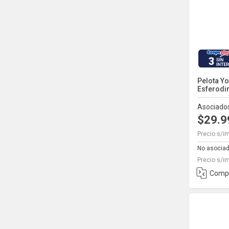
3
Pelota Y
Esferodi
Asociado
$29.
Precio s/i
No asocia
Precio s/i
Comp