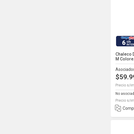
6
Chaleco D
M Colore.
Asociado
$59.
Precio s/i
No asocia
Precio s/i
Comp