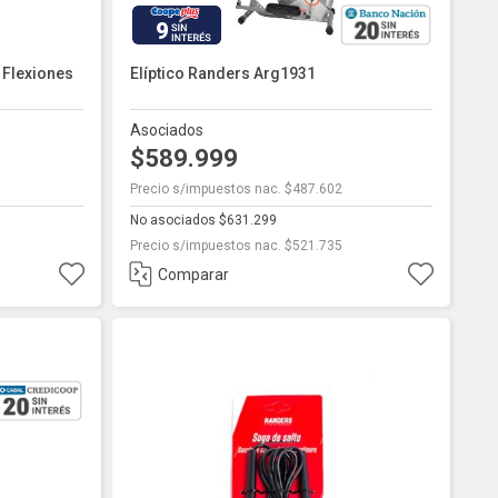
9
 Flexiones
Elíptico Randers Arg1931
Asociados
$589.999
Precio s/impuestos nac. $487.602
No asociados $631.299
Precio s/impuestos nac. $521.735
Comparar