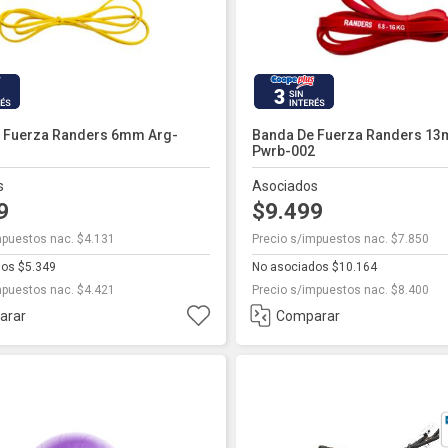
3
 Fuerza Randers 6mm Arg-
Banda De Fuerza Randers 13
1
Pwrb-002
s
Asociados
99
$9.499
mpuestos nac. $4.131
Precio s/impuestos nac. $7.850
os $5.349
No asociados $10.164
mpuestos nac. $4.421
Precio s/impuestos nac. $8.400
arar
Comparar