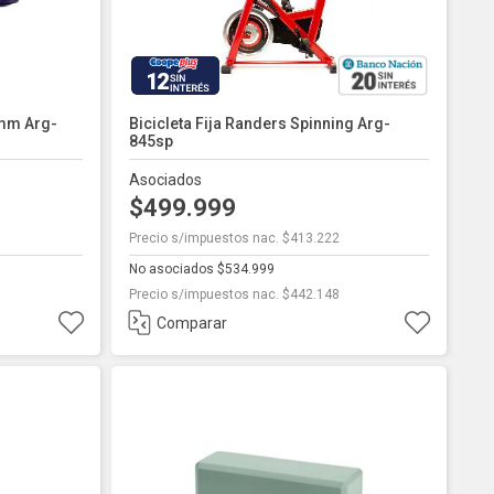
12
mm Arg-
Bicicleta Fija Randers Spinning Arg-
845sp
Asociados
$499.999
Precio s/impuestos nac. $413.222
No asociados $534.999
Precio s/impuestos nac. $442.148
Comparar