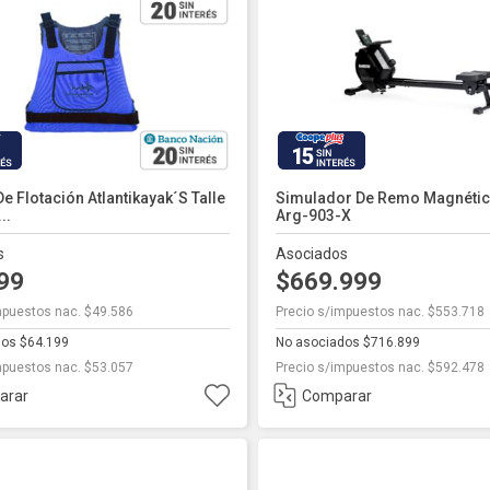
15
e Flotación Atlantikayak´s Talle
Simulador De Remo Magnétic
..
Arg-903-X
s
Asociados
999
$669.999
mpuestos nac. $49.586
Precio s/impuestos nac. $553.718
dos $64.199
No asociados $716.899
mpuestos nac. $53.057
Precio s/impuestos nac. $592.478
arar
Comparar