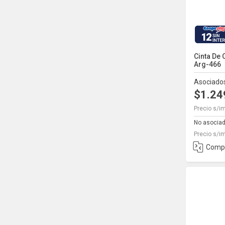
12
Cinta De
Arg-466
Asociado
$1.24
Precio s/i
No asociad
Precio s/i
Comp