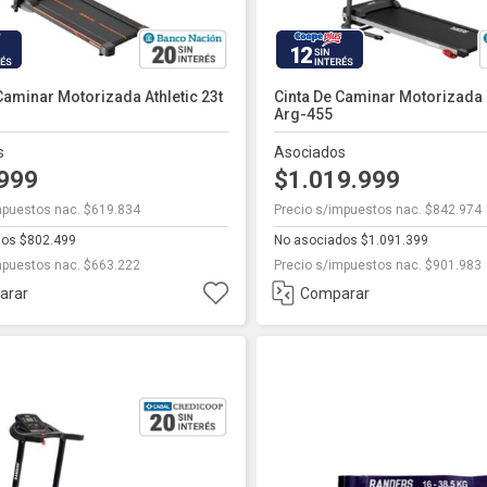
12
Caminar Motorizada Athletic 23t
Cinta De Caminar Motorizada
Arg-455
s
Asociados
.999
$1.019.999
mpuestos nac. $619.834
Precio s/impuestos nac. $842.974
dos $802.499
No asociados $1.091.399
mpuestos nac. $663.222
Precio s/impuestos nac. $901.983
arar
Comparar