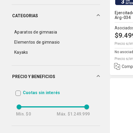
3
Ejercita
CATEGORIAS
Arg-034
Asociado
Aparatos de gimnasia
$9.4
Elementos de gimnasio
Precio s/i
No asocia
Kayaks
Precio s/i
Comp
PRECIO Y BENEFICIOS
Cuotas sin interés
Mín.
$0
Máx.
$1.249.999