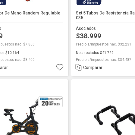
3
dor De Mano Randers Regulable
Set 5 Tubos De Resistencia R
035
s
Asociados
99
$38.999
mpuestos nac. $7.850
Precio s/impuestos nac. $32.231
dos $10.164
No asociados $41.729
mpuestos nac. $8.400
Precio s/impuestos nac. $34.487
arar
Comparar