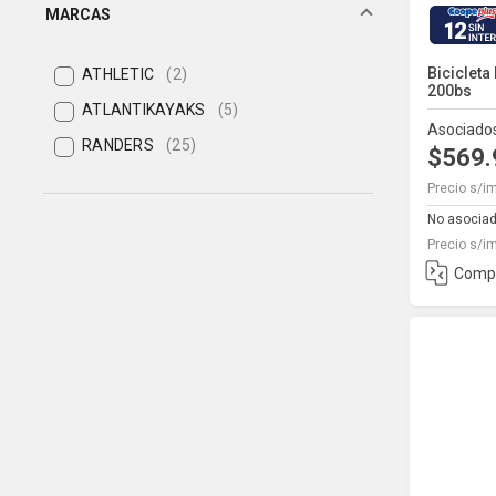
MARCAS
12
Bicicleta
ATHLETIC
(2)
200bs
ATLANTIKAYAKS
(5)
Asociado
RANDERS
(25)
$569
Precio s/i
No asocia
Precio s/i
Comp