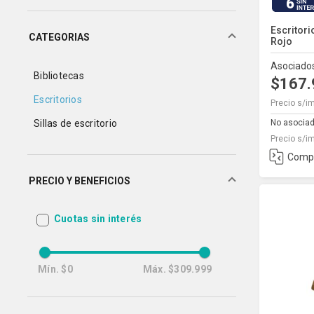
6
Escritor
CATEGORIAS
Rojo
Asociado
Bibliotecas
$167
Escritorios
Precio s/i
No asocia
Sillas de escritorio
Precio s/i
Comp
PRECIO Y BENEFICIOS
Cuotas sin interés
Mín.
$0
Máx.
$309.999