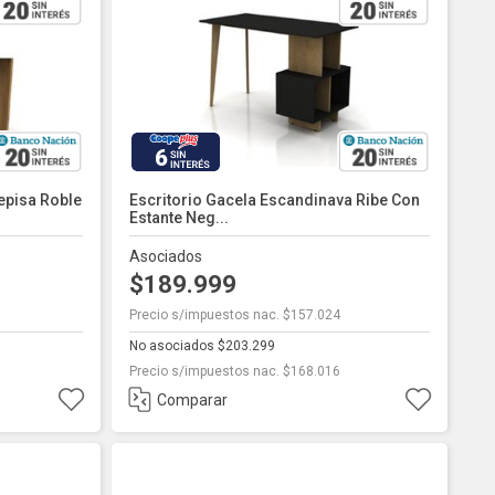
6
episa Roble
Escritorio Gacela Escandinava Ribe Con
Estante Neg...
Asociados
$189.999
Precio s/impuestos nac. $157.024
No asociados $203.299
Precio s/impuestos nac. $168.016
Comparar