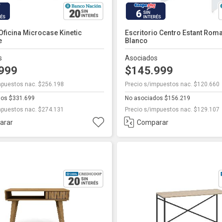
6
ficina Microcase Kinetic
Escritorio Centro Estant Rom
e
Blanco
s
Asociados
.999
$145.999
mpuestos nac. $256.198
Precio s/impuestos nac. $120.660
dos $331.699
No asociados $156.219
mpuestos nac. $274.131
Precio s/impuestos nac. $129.107
arar
Comparar