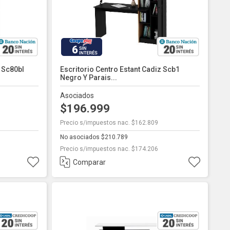
6
n Sc80bl
Escritorio Centro Estant Cadiz Scb1
Negro Y Parais...
Asociados
$196.999
Precio s/impuestos nac. $162.809
No asociados $210.789
Precio s/impuestos nac. $174.206
Comparar