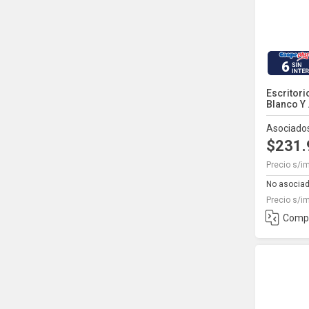
6
Escritori
Blanco Y .
Asociado
$231
Precio s/i
No asocia
Precio s/i
Comp