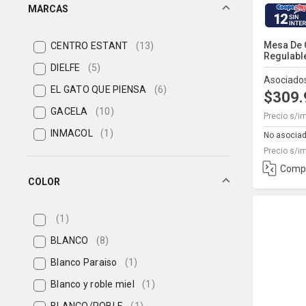
MARCAS
12
Mesa De O
CENTRO ESTANT
(13)
Regulabl
DIELFE
(5)
Asociado
EL GATO QUE PIENSA
(6)
$309
GACELA
(10)
Precio s/i
INMACOL
(1)
No asocia
Precio s/i
MICROCASE
(1)
Comp
COLOR
(1)
BLANCO
(8)
Blanco Paraiso
(1)
Blanco y roble miel
(1)