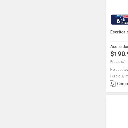
6
Escritori
Asociado
$190
Precio s/i
No asocia
Precio s/i
Comp