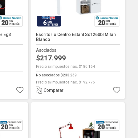
6
er Eg3
Escritorio Centro Estant Sc1260bl Milán
Blanco
Asociados
$217.999
Precio s/impuestos nac. $180.164
No asociados $233.259
Precio s/impuestos nac. $192.776
Comparar