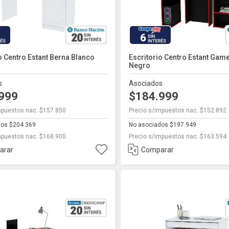
6
o Centro Estant Berna Blanco
Escritorio Centro Estant Gam
Negro
s
Asociados
.999
$184.999
mpuestos nac. $157.850
Precio s/impuestos nac. $152.892
dos $204.369
No asociados $197.949
mpuestos nac. $168.900
Precio s/impuestos nac. $163.594
arar
Comparar