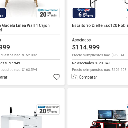
6
o Gacela Línea Wall 1 Cajón
Escritorio Dielfe Esc120 Robl
l
s
Asociados
.999
$114.999
mpuestos nac. $152.892
Precio s/impuestos nac. $95.041
dos $197.949
No asociados $123.049
mpuestos nac. $163.594
Precio s/impuestos nac. $101.693
arar
Comparar