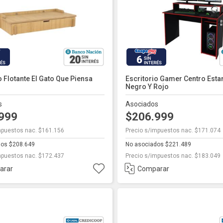
6
o Flotante El Gato Que Piensa
Escritorio Gamer Centro Esta
Negro Y Rojo
s
Asociados
.999
$206.999
mpuestos nac. $161.156
Precio s/impuestos nac. $171.074
dos $208.649
No asociados $221.489
mpuestos nac. $172.437
Precio s/impuestos nac. $183.049
arar
Comparar