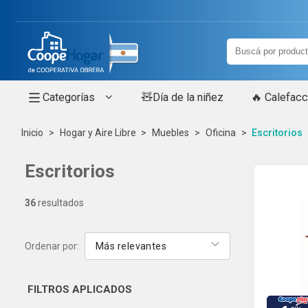
Categorías
🧸Día de la niñez
🔥 Calefacc
Inicio
Hogar y Aire Libre
Muebles
Oficina
Escritorios
Escritorios
36
resultados
Ordenar por:
Más relevantes
FILTROS
APLICADOS