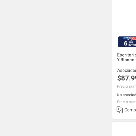
6
Escritori
Y Blanco
Asociado
$87.
Precio s/i
No asocia
Precio s/i
Comp