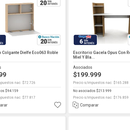
6
o Colgante Dielfe Eco063 Roble
Escritorio Gacela Opus Con R
Miel Y Bla...
s
Asociados
999
$199.999
mpuestos nac. $72.726
Precio s/impuestos nac. $165.288
dos $94.159
No asociados $213.999
mpuestos nac. $77.817
Precio s/impuestos nac. $176.859
arar
Comparar