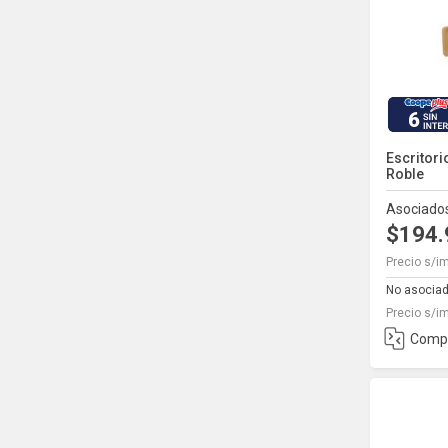
6
Escritori
Roble
Asociado
$194
Precio s/i
No asocia
Precio s/i
Comp