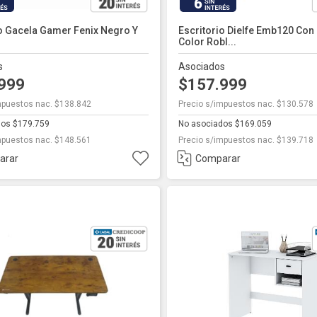
6
io Gacela Gamer Fenix Negro Y
Escritorio Dielfe Emb120 Con 
Color Robl...
s
Asociados
.999
$157.999
mpuestos nac. $138.842
Precio s/impuestos nac. $130.578
dos $179.759
No asociados $169.059
mpuestos nac. $148.561
Precio s/impuestos nac. $139.718
arar
Comparar