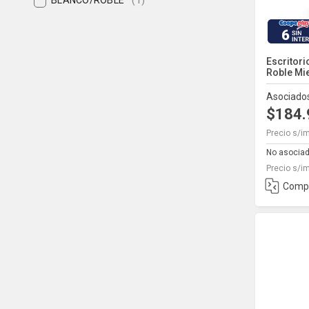
BLANCO/ROBLE
(1)
BLANCO/ROBLE MIEL
(2)
6
Negro Paraiso
(3)
Escritori
Negro Rojo
(1)
Roble Mie
Negro y blanco
(1)
Asociado
Negro y roble miel
(1)
$184
NEGRO Y ROJO
(2)
Precio s/i
No asocia
PARAISO Y BLANCO
(1)
Precio s/i
ROBLE
(6)
Comp
roble miel
(3)
Roble miel y blanco
(1)
WENGUE
(2)