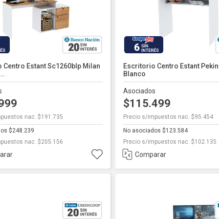
6
o Centro Estant Sc1260blp Milan
Escritorio Centro Estant Peki
..
Blanco
s
Asociados
.999
$115.499
mpuestos nac. $191.735
Precio s/impuestos nac. $95.454
dos $248.239
No asociados $123.584
mpuestos nac. $205.156
Precio s/impuestos nac. $102.135
arar
Comparar