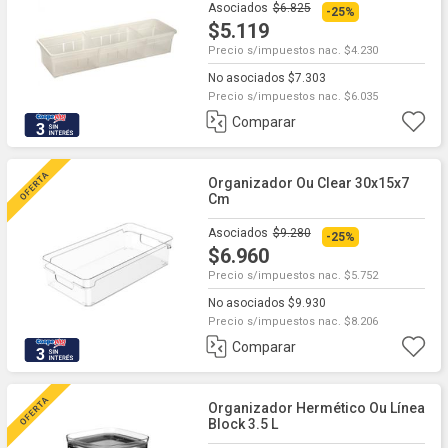
Asociados
$6.825
-25%
$5.119
Precio s/impuestos nac. $4.230
No asociados $7.303
Precio s/impuestos nac. $6.035
Comparar
3
Organizador Ou Clear 30x15x7
Cm
Asociados
$9.280
-25%
$6.960
Precio s/impuestos nac. $5.752
No asociados $9.930
Precio s/impuestos nac. $8.206
Comparar
3
Organizador Hermético Ou Línea
Block 3.5 L