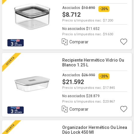
Asociados
$10.890
-20%
$8.712
Precio s/impuestos nac. $7.200
No asociados $11.652
Precio s/impuestos nac. $9.630
Comparar
3
Recipiente Hermético Vidrio Ou
Blanco 1.25 L
Asociados
$26.990
-20%
$21.592
Precio s/impuestos nac. $17.845
No asociados $28.879
Precio s/impuestos nac. $23.867
Comparar
3
Organizador Hermético Ou Línea
Dúo Lock 450 Ml