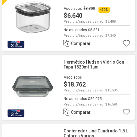
Asociados
$8.300
-20%
$6.640
Precio s/impuestos nac. $5.488
No asociados $8.881
Precio s/impuestos nac. $7.340
Comparar
3
Hermético Hudson Vidrio Con
Tapa 1520ml 1uni
Asociados
$18.762
Precio s/impuestos nac. $15.506
No asociados $20.075
Precio s/impuestos nac. $16.591
Comparar
3
Contenedor Line Cuadrado 1.8 L
Colores Varios