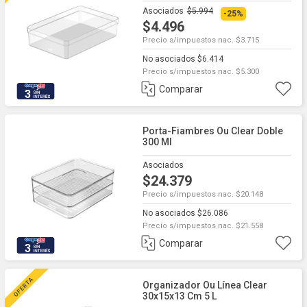
Asociados
$5.994
-25%
$4.496
Precio s/impuestos nac. $3.715
No asociados $6.414
Precio s/impuestos nac. $5.300
Comparar
3
Porta-Fiambres Ou Clear Doble
300 Ml
Asociados
$24.379
Precio s/impuestos nac. $20.148
No asociados $26.086
Precio s/impuestos nac. $21.558
Comparar
3
Organizador Ou Línea Clear
30x15x13 Cm 5 L