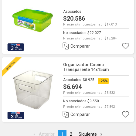
Asociados
$20.586
Precio s/impuestos nac. $17.013
No asociados $22.027
Precio s/impuestos nac. $18.204
Comparar
3
Organizador Cocina
Transparente 14x15cm
Asociados
$8.925
-25%
$6.694
Precio s/impuestos nac. $5.532
No asociados $9.550
Precio s/impuestos nac. $7.892
Comparar
3
Anterior
page
You're
1
page
2
Siguiente
page