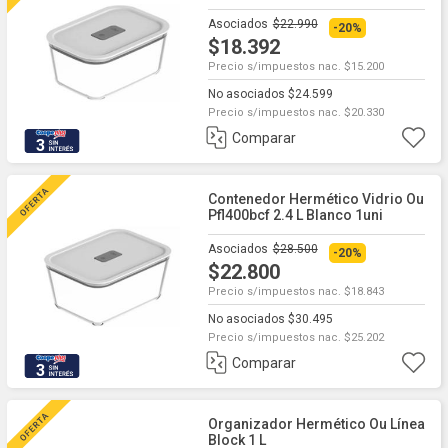
Asociados
$22.990
-20%
$18.392
Precio s/impuestos nac. $15.200
No asociados $24.599
Precio s/impuestos nac. $20.330
Comparar
3
Contenedor Hermético Vidrio Ou
Pfl400bcf 2.4 L Blanco 1uni
Asociados
$28.500
-20%
$22.800
Precio s/impuestos nac. $18.843
No asociados $30.495
Precio s/impuestos nac. $25.202
Comparar
3
Organizador Hermético Ou Línea
Block 1 L