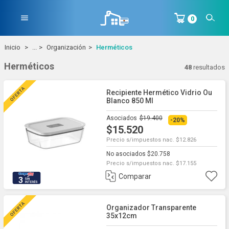
menu
0
Inicio
...
Organización
Herméticos
Herméticos
48
resultados
Recipiente Hermético Vidrio Ou
Blanco 850 Ml
Asociados
$19.400
-20%
$15.520
Precio s/impuestos nac. $12.826
No asociados $20.758
Precio s/impuestos nac. $17.155
Comparar
3
Organizador Transparente
35x12cm