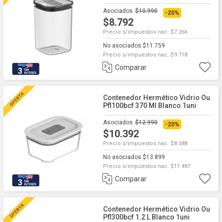
Asociados
$10.990
-20%
$8.792
Precio s/impuestos nac. $7.266
No asociados $11.759
Precio s/impuestos nac. $9.718
Comparar
3
Contenedor Hermético Vidrio Ou
Pfl100bcf 370 Ml Blanco 1uni
Asociados
$12.990
-20%
$10.392
Precio s/impuestos nac. $8.588
No asociados $13.899
Precio s/impuestos nac. $11.487
Comparar
3
Contenedor Hermético Vidrio Ou
Pfl300bcf 1.2 L Blanco 1uni