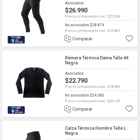
Asociados
$26.990
Precio s/impuestos nac. $22.306
No asociados $28.879
Precio s/impuestos nac. $23.867
Comparar
9
Remera Térmica Dama Talle 44
Negra
Asociados
$22.790
Precio s/impuestos nac. $18.835
No asociados $24.385
Precio s/impuestos nac. $20.153
Comparar
9
Calza Térmica Hombre Talle L
Negra