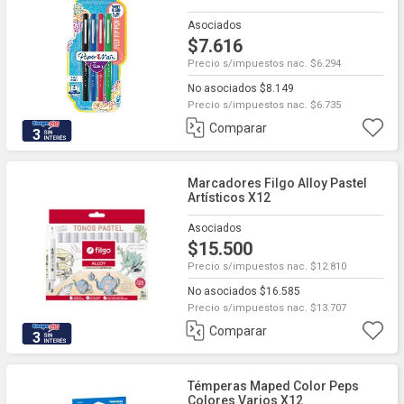
Asociados
$7.616
Precio s/impuestos nac. $6.294
No asociados $8.149
Precio s/impuestos nac. $6.735
Comparar
3
Marcadores Filgo Alloy Pastel
Artísticos X12
Asociados
$15.500
Precio s/impuestos nac. $12.810
No asociados $16.585
Precio s/impuestos nac. $13.707
Comparar
3
Témperas Maped Color Peps
Colores Varios X12