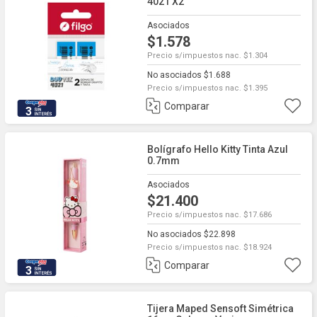
4021 X2
Asociados
$1.578
Precio s/impuestos nac. $1.304
No asociados $1.688
Precio s/impuestos nac. $1.395
Comparar
3
Bolígrafo Hello Kitty Tinta Azul
0.7mm
Asociados
$21.400
Precio s/impuestos nac. $17.686
No asociados $22.898
Precio s/impuestos nac. $18.924
Comparar
3
Tijera Maped Sensoft Simétrica