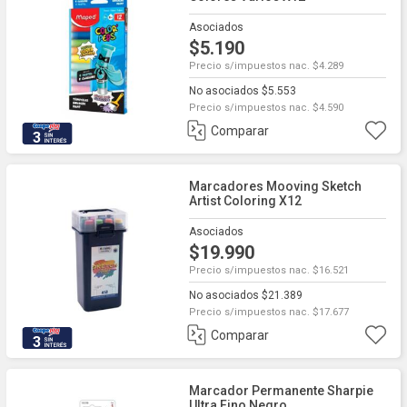
Asociados
$5.190
Precio s/impuestos nac. $4.289
No asociados $5.553
Precio s/impuestos nac. $4.590
Comparar
3
Marcadores Mooving Sketch
Artist Coloring X12
Asociados
$19.990
Precio s/impuestos nac. $16.521
No asociados $21.389
Precio s/impuestos nac. $17.677
Comparar
3
Marcador Permanente Sharpie
Ultra Fino Negro