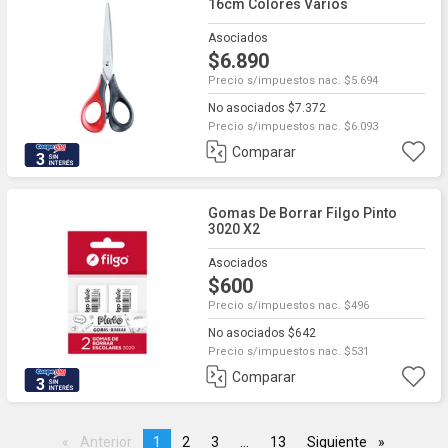
16cm Colores Varios
Asociados
$6.890
Precio s/impuestos nac. $5.694
No asociados $7.372
Precio s/impuestos nac. $6.093
Comparar
3
Gomas De Borrar Filgo Pinto
3020 X2
Asociados
$600
Precio s/impuestos nac. $496
No asociados $642
Precio s/impuestos nac. $531
Comparar
3
Anterior
page
You're
1
page
2
page
3
page
...
page
13
Siguiente
page