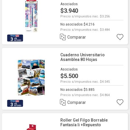
Asociados
$3.940
Precio s/impuestos nac. $3.256
No asociados $4.216
Precio s/impuestos nac. $3.484
Comparar
3
Cuaderno Universitario
Asamblea 80 Hojas
Cuadriculado Viajes Modelos
Varios
Asociados
$5.500
Precio s/impuestos nac. $4.545
No asociados $5.885
Precio s/impuestos nac. $4.864
Comparar
3
Roller Gel Filgo Borrable
Fantasía Ii +repuesto