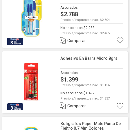
Asociados
$2.788
Precio s/impuestos nac. $2.304
No asociados $2.983
Precio s/impuestos nac. $2.465
Comparar
3
Adhesivo En Barra Micro 8grs
Asociados
$1.399
Precio s/impuestos nac. $1.156
No asociados $1.497
Precio s/impuestos nac. $1.237
Comparar
3
Boligrafos Paper Mate Punta De
Fieltro 0.7 Mm Colores