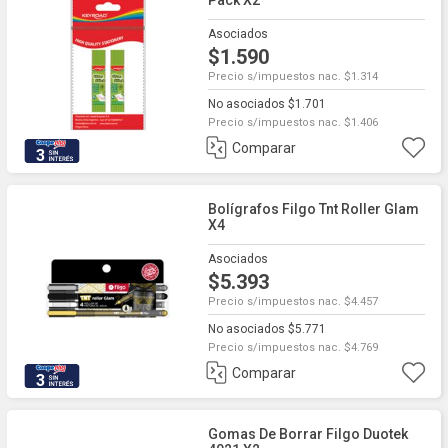
Pack X2
Asociados
$1.590
Precio s/impuestos nac. $1.314
No asociados $1.701
Precio s/impuestos nac. $1.406
Comparar
3
Bolígrafos Filgo Tnt Roller Glam
X4
Asociados
$5.393
Precio s/impuestos nac. $4.457
No asociados $5.771
Precio s/impuestos nac. $4.769
Comparar
3
Gomas De Borrar Filgo Duotek