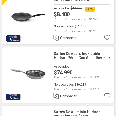
Asociados
$10.500
-20%
$8.400
Precio s/impuestos nac. $6.942
No asociados $11.235
Precio s/impuestos nac. $9.285
Comparar
6
Sartén De Acero Inoxidable
Hudson 26cm Con Antiadherente
Asociados
$74.990
Precio s/impuestos nac. $61.975
No asociados $80.239
Precio s/impuestos nac. $66.313
Comparar
6
Sartén De Aluminio Hudson