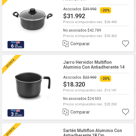
Asociados
$39.990
-20%
$31.992
Precio s/impuestos nac. $26.440
No asociados $42.789
Precio s/impuestos nac. $35.363
Comparar
6
Jarro Hervidor Multiflon
Aluminio Con Antiadherente 14
Cm
Asociados
$22.900
-20%
$18.320
Precio s/impuestos nac. $15.141
No asociados $24.503
Precio s/impuestos nac. $20.250
Comparar
3
Sartén Multiflon Aluminio Con
Antiadherente 18 Cm