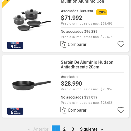
Multiflon Aluminio Con
Antiadherente
Asociados
$89.990
-20%
$71.992
Precio s/impuestos nac. $59.498
No asociados $96.289
Precio s/impuestos nac. $79.578
Comparar
9
Sartén De Aluminio Hudson
Antiadherente 20cm
Asociados
$28.990
Precio s/impuestos nac. $23.959
No asociados $31.019
Precio s/impuestos nac. $25.636
Comparar
6
Anterior
page
You're
1
page
2
page
3
Siguiente
page