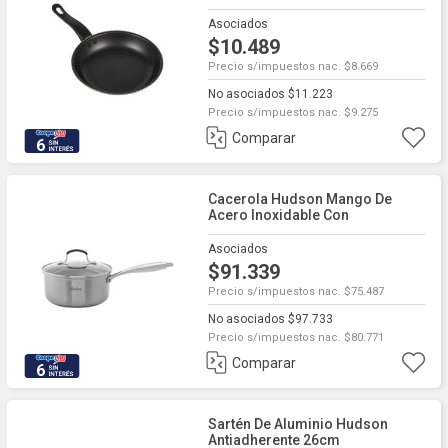
Asociados
$10.489
Precio s/impuestos nac. $8.669
No asociados $11.223
Precio s/impuestos nac. $9.275
Comparar
6
Cacerola Hudson Mango De
Acero Inoxidable Con
Antiadherente 20cm
Asociados
$91.339
Precio s/impuestos nac. $75.487
No asociados $97.733
Precio s/impuestos nac. $80.771
Comparar
6
Sartén De Aluminio Hudson
Antiadherente 26cm