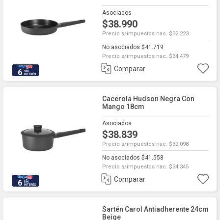
Asociados
$38.990
Precio s/impuestos nac. $32.223
No asociados $41.719
Precio s/impuestos nac. $34.479
Comparar
6
Cacerola Hudson Negra Con
Mango 18cm
Asociados
$38.839
Precio s/impuestos nac. $32.098
No asociados $41.558
Precio s/impuestos nac. $34.345
Comparar
6
Sartén Carol Antiadherente 24cm
Beige