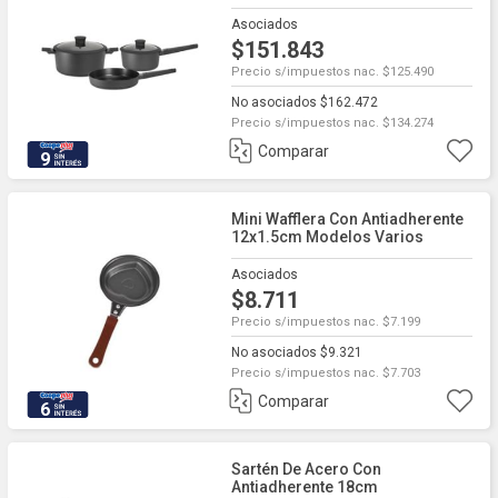
Asociados
$151.843
Precio s/impuestos nac. $125.490
No asociados $162.472
Precio s/impuestos nac. $134.274
Comparar
9
Mini Wafflera Con Antiadherente
12x1.5cm Modelos Varios
Asociados
$8.711
Precio s/impuestos nac. $7.199
No asociados $9.321
Precio s/impuestos nac. $7.703
Comparar
6
Sartén De Acero Con
Antiadherente 18cm