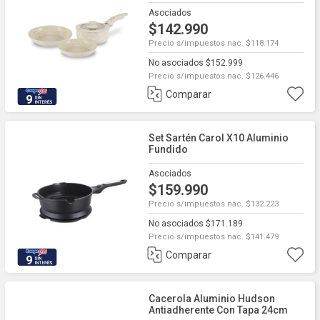
Desmontable 5 En 1 Beige
Asociados
$142.990
Precio s/impuestos nac. $118.174
No asociados $152.999
Precio s/impuestos nac. $126.446
Comparar
9
Set Sartén Carol X10 Aluminio
Fundido
Asociados
$159.990
Precio s/impuestos nac. $132.223
No asociados $171.189
Precio s/impuestos nac. $141.479
Comparar
9
Cacerola Aluminio Hudson
Antiadherente Con Tapa 24cm