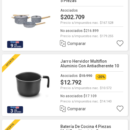
5 Piezas
Asociados
$202.709
Precio s/impuestos nac. $167.528
No asociados $216.899
Precio s/impuestos nac. $179.255
Comparar
9
Jarro Hervidor Multiflon
Aluminio Con Antiadherente 10
Cm
Asociados
$15.990
-20%
$12.792
Precio s/impuestos nac. $10.572
No asociados $17.109
Precio s/impuestos nac. $14.140
Comparar
3
Batería De Cocina 4 Piezas