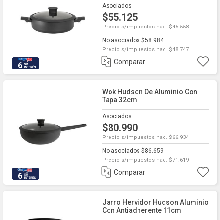
Asociados
$55.125
Precio s/impuestos nac. $45.558
No asociados $58.984
Precio s/impuestos nac. $48.747
Comparar
6
Wok Hudson De Aluminio Con
Tapa 32cm
Asociados
$80.990
Precio s/impuestos nac. $66.934
No asociados $86.659
Precio s/impuestos nac. $71.619
Comparar
6
Jarro Hervidor Hudson Aluminio
Con Antiadherente 11cm