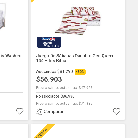
9
ris Washed
Juego De Sábanas Danubio Geo Queen
144 Hilos Bilba...
Asociados
$81.290
-30%
$56.903
Precio s/impuestos nac. $47.027
No asociados $86.980
Precio s/impuestos nac. $71.885
Comparar