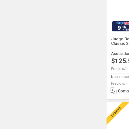
9
Juego De
Classic 20
Asociado
$125
Precio s/i
No asocia
Precio s/i
Comp