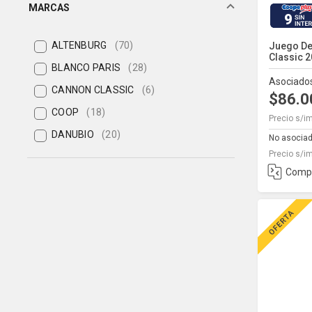
MARCAS
9
ALTENBURG
(70)
Juego De
Classic 20
BLANCO PARIS
(28)
Asociado
CANNON CLASSIC
(6)
$86.
COOP
(18)
Precio s/i
DANUBIO
(20)
No asocia
Precio s/i
KAVANAGH
(2)
Comp
TEKA
(7)