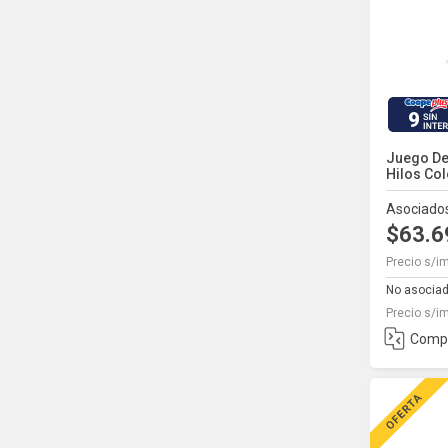
9
Juego De
Hilos Colo
Asociado
$63.
Precio s/i
No asocia
Precio s/i
Comp