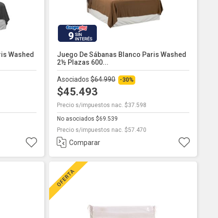
9
ris Washed
Juego De Sábanas Blanco Paris Washed
2½ Plazas 600...
Asociados
$64.990
-30%
$45.493
Precio s/impuestos nac. $37.598
No asociados $69.539
Precio s/impuestos nac. $57.470
Comparar