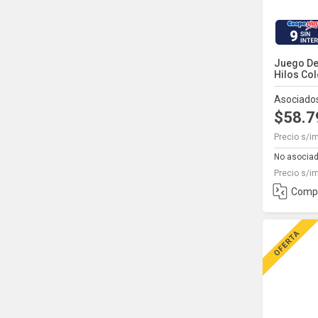
9
Juego De
Hilos Colo
Asociado
$58.
Precio s/i
No asocia
Precio s/i
Comp