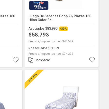
9
lazas 160
Juego De Sábanas Coop 2½ Plazas 160
Hilos Color Be...
Asociados
$83.990
-30%
$58.793
Precio s/impuestos nac. $48.589
No asociados $89.869
Precio s/impuestos nac. $74.272
Comparar