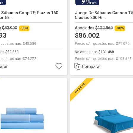
9
 Sábanas Coop 2½ Plazas 160
Juego De Sábanas Cannon 1½
r Gr...
Classic 200 Hi...
s
$83.990
Asociados
$122.860
-30%
-30%
793
$86.002
mpuestos nac. $48.589
Precio s/impuestos nac. $71.076
dos $89.869
No asociados $131.460
mpuestos nac. $74.272
Precio s/impuestos nac. $108.645
arar
Comparar