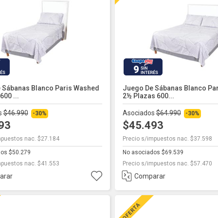
9
 Sábanas Blanco Paris Washed
Juego De Sábanas Blanco Pa
600 ...
2½ Plazas 600...
s
$46.990
Asociados
$64.990
-30%
-30%
893
$45.493
mpuestos nac. $27.184
Precio s/impuestos nac. $37.598
dos $50.279
No asociados $69.539
mpuestos nac. $41.553
Precio s/impuestos nac. $57.470
arar
Comparar