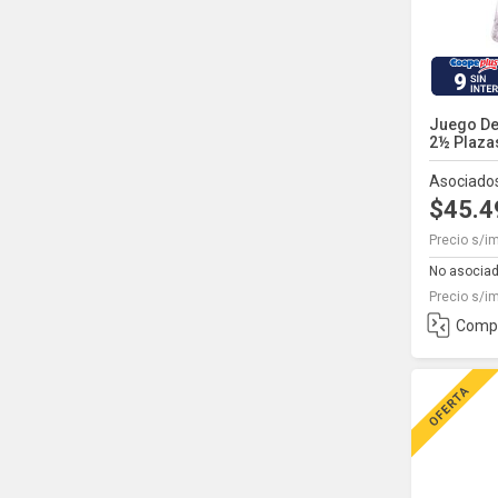
9
Juego De
2½ Plazas
Asociado
$45.
Precio s/i
No asocia
Precio s/i
Comp