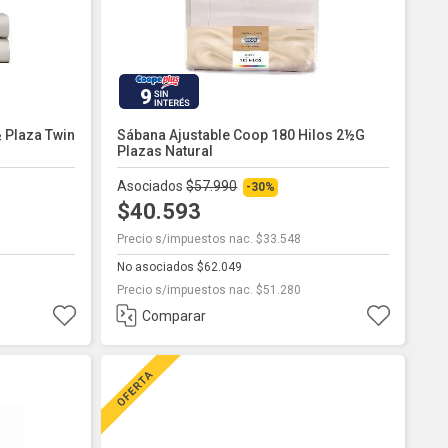
9
 Plaza Twin
Sábana Ajustable Coop 180 Hilos 2½g
Plazas Natural
Asociados
$57.990
-30%
$40.593
Precio s/impuestos nac. $33.548
No asociados $62.049
Precio s/impuestos nac. $51.280
Comparar