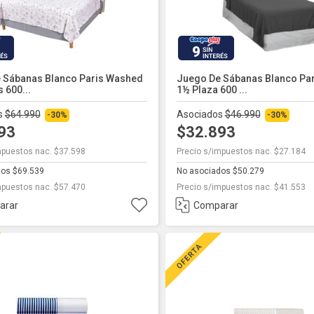
9
 Sábanas Blanco Paris Washed
Juego De Sábanas Blanco Pa
 600...
1½ Plaza 600 ...
s
$64.990
Asociados
$46.990
-30%
-30%
493
$32.893
mpuestos nac. $37.598
Precio s/impuestos nac. $27.184
dos $69.539
No asociados $50.279
mpuestos nac. $57.470
Precio s/impuestos nac. $41.553
arar
Comparar