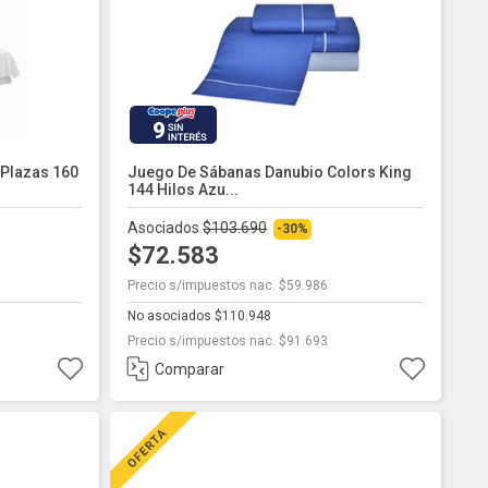
9
Plazas 160
Juego De Sábanas Danubio Colors King
144 Hilos Azu...
Asociados
$103.690
-30%
$72.583
Precio s/impuestos nac. $59.986
No asociados $110.948
Precio s/impuestos nac. $91.693
Comparar