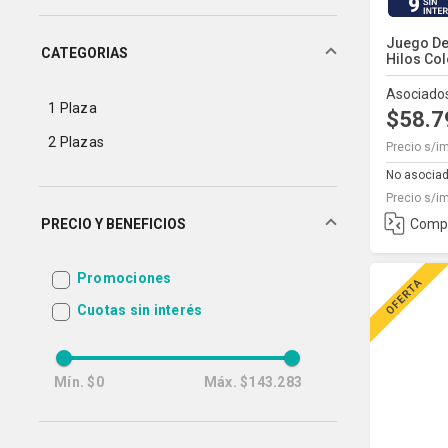
9
Juego De
CATEGORIAS
Hilos Colo
Asociado
1 Plaza
$58.
2 Plazas
Precio s/i
No asocia
Precio s/i
Comp
PRECIO Y BENEFICIOS
Promociones
Cuotas sin interés
Mín.
$0
Máx.
$143.283