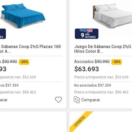
9
 Sábanas Coop 2½g Plazas 160
Juego De Sábanas Coop 2½g 
r A...
Hilos Color B...
s
$90.990
Asociados
$90.990
-30%
-30%
693
$63.693
mpuestos nac. $52.639
Precio s/impuestos nac. $52.639
dos $97.359
No asociados $97.359
mpuestos nac. $80.462
Precio s/impuestos nac. $80.462
arar
Comparar