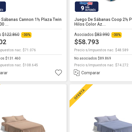
9
 Sábanas Cannon 1½ Plaza Twin
Juego De Sábanas Coop 2½ P
0 ...
Hilos Color Az...
s
$122.860
Asociados
$83.990
-30%
-30%
002
$58.793
mpuestos nac. $71.076
Precio s/impuestos nac. $48.589
dos $131.460
No asociados $89.869
mpuestos nac. $108.645
Precio s/impuestos nac. $74.272
arar
Comparar