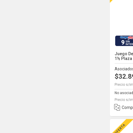
9
Juego De
1½ Plaza 
Asociado
$32.
Precio s/i
No asocia
Precio s/i
Comp