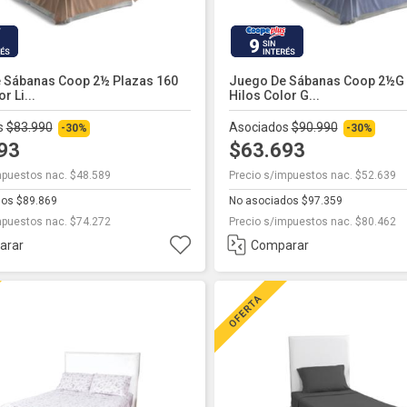
9
 Sábanas Coop 2½ Plazas 160
Juego De Sábanas Coop 2½g 
r Li...
Hilos Color G...
s
$83.990
Asociados
$90.990
-30%
-30%
793
$63.693
mpuestos nac. $48.589
Precio s/impuestos nac. $52.639
dos $89.869
No asociados $97.359
mpuestos nac. $74.272
Precio s/impuestos nac. $80.462
arar
Comparar