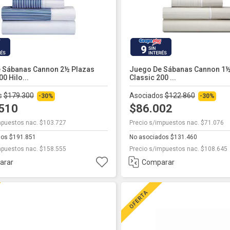
9
 Sábanas Cannon 2½ Plazas
Juego De Sábanas Cannon 1½
0 Hilo...
Classic 200 ...
s
$179.300
Asociados
$122.860
-30%
-30%
.510
$86.002
mpuestos nac. $103.727
Precio s/impuestos nac. $71.076
dos $191.851
No asociados $131.460
mpuestos nac. $158.555
Precio s/impuestos nac. $108.645
arar
Comparar