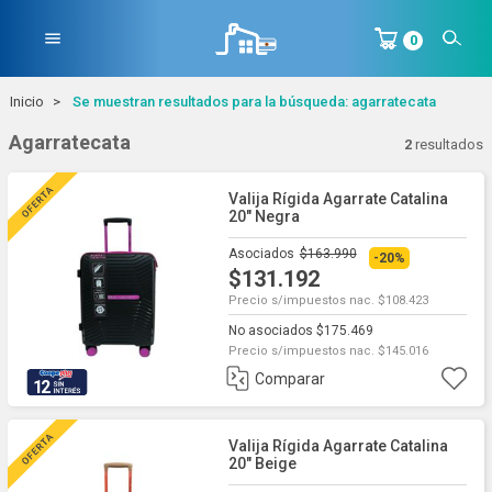
menu
0
Inicio
Se muestran resultados para la búsqueda: agarratecata
Agarratecata
2
resultados
Valija Rígida Agarrate Catalina
20" Negra
Asociados
$163.990
-20%
$131.192
Precio s/impuestos nac. $108.423
No asociados $175.469
Precio s/impuestos nac. $145.016
Comparar
12
Valija Rígida Agarrate Catalina
20" Beige